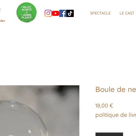
E
SPECTACLE
LE CAST
oles
Boule de ne
Prix
18,00 €
politique de liv
Quantité
*